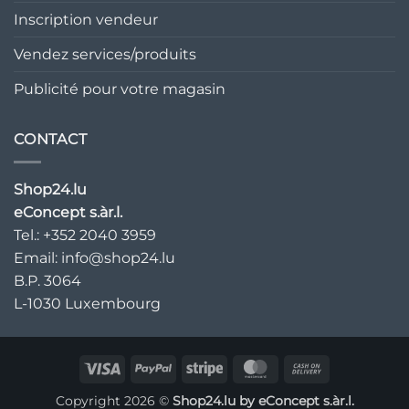
Inscription vendeur
Vendez services/produits
Publicité pour votre magasin
CONTACT
Shop24.lu
eConcept s.àr.l.
Tel.: +352 2040 3959
Email:
info@shop24.lu
B.P. 3064
L-1030 Luxembourg
Visa
PayPal
Bande
MasterCard
Paiement
à
Copyright 2026 ©
Shop24.lu by
eConcept s.àr.l.