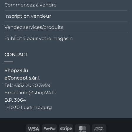
Commencez à vendre
Inscription vendeur
Vendez services/produits
Publicité pour votre magasin
CONTACT
Shop24.lu
eConcept s.àr.l.
Tel.: +352 2040 3959
Email:
info@shop24.lu
B.P. 3064
L-1030 Luxembourg
Visa
PayPal
Bande
MasterCard
Paiement