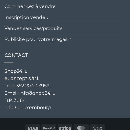
Commencez à vendre
Inscription vendeur
Vendez services/produits
Publicité pour votre magasin
CONTACT
Shop24.lu
eConcept s.àr.l.
Tel.: +352 2040 3959
Email:
info@shop24.lu
B.P. 3064
L-1030 Luxembourg
Visa
PayPal
Bande
MasterCard
Paiement