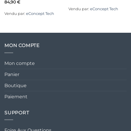
84,90
€
Vendu par:
eConcept Tech
Vendu par:
eConcept Tech
MON COMPTE
Mon compte
Panier
Boutique
Paiement
SUPPORT
Foire Aux Questions