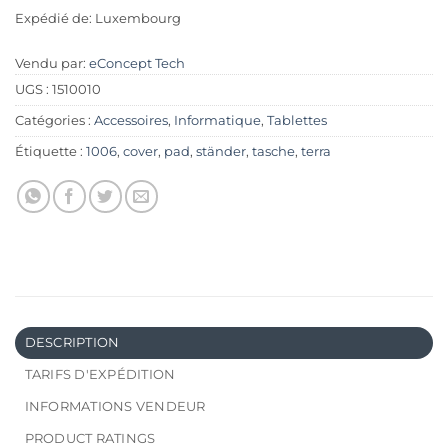
Expédié de: Luxembourg
Vendu par:
eConcept Tech
UGS :
1510010
Catégories :
Accessoires
,
Informatique
,
Tablettes
Étiquette :
1006
,
cover
,
pad
,
ständer
,
tasche
,
terra
DESCRIPTION
TARIFS D'EXPÉDITION
INFORMATIONS VENDEUR
PRODUCT RATINGS