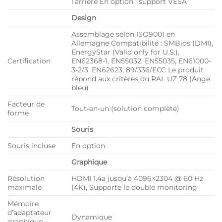
l’arrière En option : support VESA
Design
Assemblage selon ISO9001 en
Allemagne Compatibilité : SMBios (DMI),
EnergyStar (Valid only for U.S.),
Certification
EN62368-1, EN55032, EN55035, EN61000-
3-2/3, EN62623, 89/336/ECC Le produit
répond aux critères du RAL UZ 78 (Ange
bleu)
Facteur de
Tout-en-un (solution complète)
forme
Souris
Souris incluse
En option
Graphique
Résolution
HDMI 1.4a jusqu’à 4096×2304 @ 60 Hz
maximale
(4K), Supporte le double monitoring
Mémoire
d’adaptateur
Dynamique
graphique