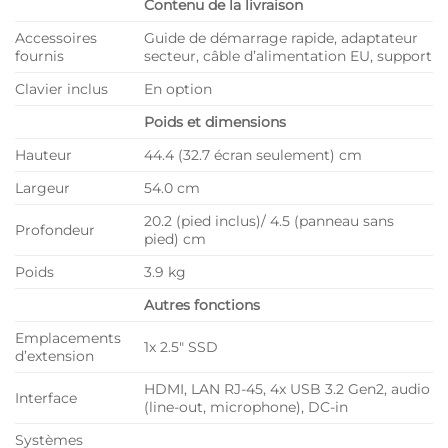
Contenu de la livraison
Accessoires
Guide de démarrage rapide, adaptateur
fournis
secteur, câble d’alimentation EU, support
Clavier inclus
En option
Poids et dimensions
Hauteur
44.4 (32.7 écran seulement) cm
Largeur
54.0 cm
20.2 (pied inclus)/ 4.5 (panneau sans
Profondeur
pied) cm
Poids
3.9 kg
Autres fonctions
Emplacements
1x 2.5″ SSD
d’extension
HDMI, LAN RJ-45, 4x USB 3.2 Gen2, audio
Interface
(line-out, microphone), DC-in
Systèmes