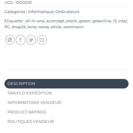
UGS :
1000019
Catégories :
Informatique
,
Ordinateurs
Étiquette :
all-in-one
,
econcept
,
etech
,
green
,
greenline
,
i3
,
intel
,
PC
,
shop24
,
terra
,
weiss
,
white
,
wortmann
DESCRIPTION
TARIFS D'EXPÉDITION
INFORMATIONS VENDEUR
PRODUCT RATINGS
POLITIQUES VENDEUR