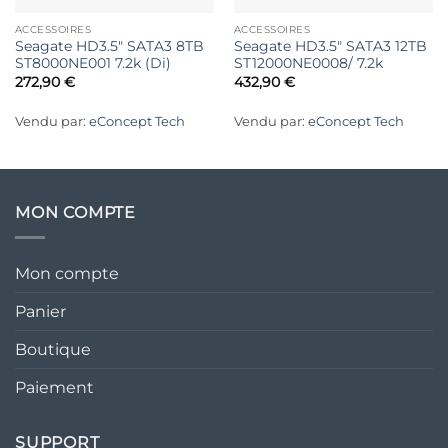
ACCESSOIRES
ACCESSOIRES
Seagate HD3.5″ SATA3 8TB
Seagate HD3.5″ SATA3 12TB
ST8000NE001 7.2k (Di)
ST12000NE0008/ 7.2k
272,90
€
432,90
€
Vendu par:
eConcept Tech
Vendu par:
eConcept Tech
MON COMPTE
Mon compte
Panier
Boutique
Paiement
SUPPORT