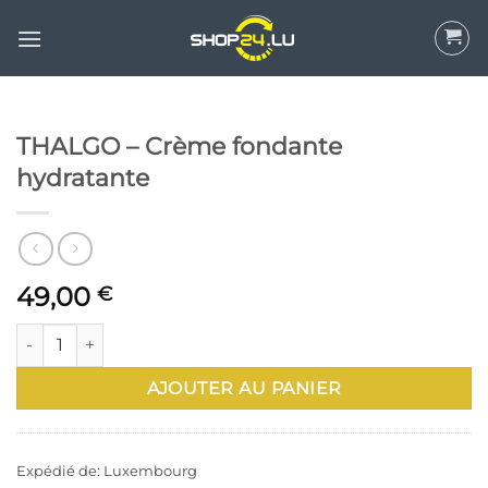
Aller
au
contenu
THALGO – Crème fondante
hydratante
49,00
€
quantité de THALGO - Crème fondante hydratante
AJOUTER AU PANIER
Expédié de: Luxembourg