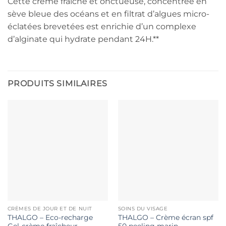
Cette crème fraiche et onctueuse, concentrée en
sève bleue des océans et en filtrat d’algues micro-
éclatées brevetées est enrichie d’un complexe
d’alginate qui hydrate pendant 24H.**
PRODUITS SIMILAIRES
CRÈMES DE JOUR ET DE NUIT
SOINS DU VISAGE
THALGO – Eco-recharge
THALGO – Crème écran spf
Gel-crème fraîcheur
50 peeling marin