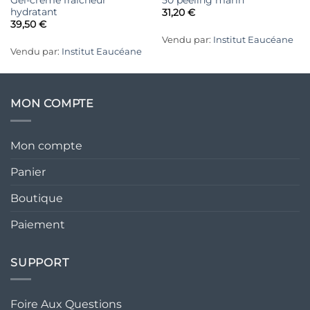
hydratant
31,20
€
39,50
€
Vendu par:
Institut Eaucéane
Vendu par:
Institut Eaucéane
MON COMPTE
Mon compte
Panier
Boutique
Paiement
SUPPORT
Foire Aux Questions