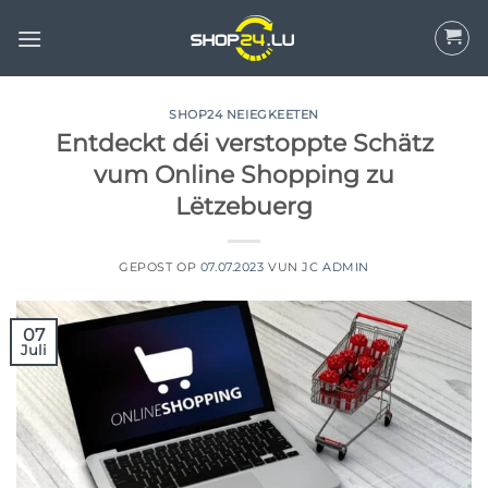
Wiessel
op
Inhalt
SHOP24 NEIEGKEETEN
Entdeckt déi verstoppte Schätz
vum Online Shopping zu
Lëtzebuerg
GEPOST OP
07.07.2023
VUN
JC ADMIN
07
Juli