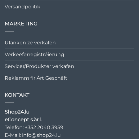
Versandpolitik
MARKETING
Ufänken ze verkafen
Verkeeferregistréierung
Servicer/Produkter verkafen
Reklamm fir Ärt Geschäft
KONTAKT
Shop24.lu
eConcept s.àr.l.
Telefon: +352 2040 3959
E-Mail:
info@shop24.lu