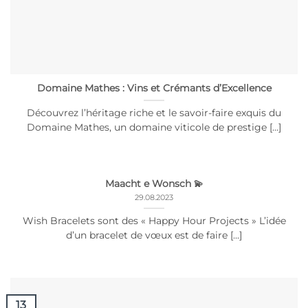
Domaine Mathes : Vins et Crémants d’Excellence
Découvrez l’héritage riche et le savoir-faire exquis du
Domaine Mathes, un domaine viticole de prestige [...]
Maacht e Wonsch 💫
29.08.2023
Wish Bracelets sont des « Happy Hour Projects » L’idée
d’un bracelet de vœux est de faire [...]
13