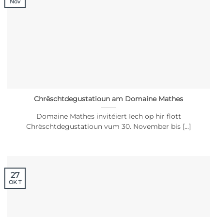
Nov
Chrëschtdegustatioun am Domaine Mathes
Domaine Mathes invitéiert Iech op hir flott
Chrëschtdegustatioun vum 30. November bis [...]
27
OK T