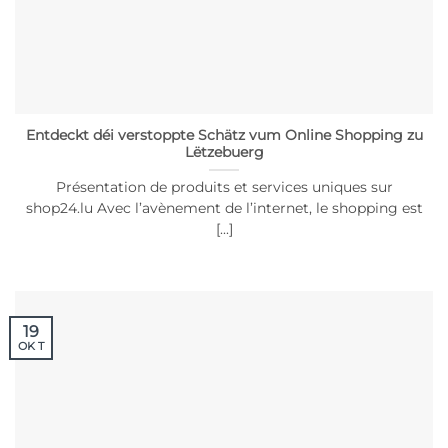
Entdeckt déi verstoppte Schätz vum Online Shopping zu
Lëtzebuerg
Présentation de produits et services uniques sur
shop24.lu Avec l’avènement de l’internet, le shopping est
[...]
19
OK T