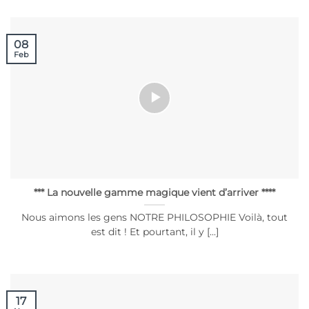
08
Feb
*** La nouvelle gamme magique vient d’arriver ****
Nous aimons les gens NOTRE PHILOSOPHIE Voilà, tout
est dit ! Et pourtant, il y [...]
17