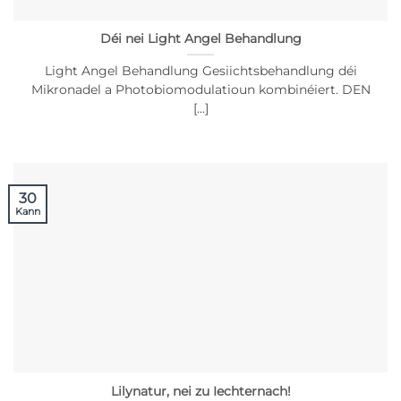
Déi nei Light Angel Behandlung
Light Angel Behandlung Gesiichtsbehandlung déi
Mikronadel a Photobiomodulatioun kombinéiert. DEN
[...]
30
Kann
Lilynatur, nei zu Iechternach!