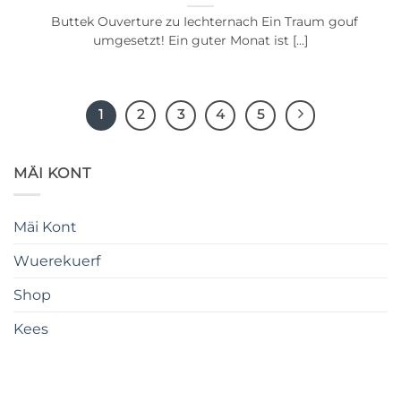
Buttek Ouverture zu Iechternach Ein Traum gouf
umgesetzt! Ein guter Monat ist [...]
1
2
3
4
5
MÄI KONT
Mäi Kont
Wuerekuerf
Shop
Kees