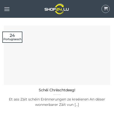
Wiessel
op
Inhalt
24
Portugisesch
Schéi Chrëschtdeeg!
Et ass Zäit schéin Erënnerungen ze kreéieren An dëser
wonnerbarer Zäit vun [...]