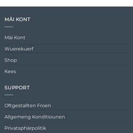
MÄI KONT
Mäi Kont
Wuerekuerf
Shop
Kees
SUPPORT
Oftgestallten Froen
Allgemeng Konditiounen
Privatsphärpolitik