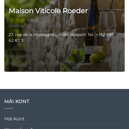
Maison Viticole Roeder
Maison Viticole Roeder
27, rue de la Montagne L-6586 Rosport Tel.: +352 691
62 87 31
Liwwerung zu Lëtzebuerg
Akzeptéiert
Bezuelung:
Klickt & Sammelt am Shop
Digicash
Bezuelen
Digicash: 00352 691628731 Bankiwwerweisung
MÄI KONT
un: CCPLLU LU61 1111 3242 2955 0000
27, rue de la Montagne, Steinheim, 6586, Lëtzebuerg
Mäi Kont
00352691628731