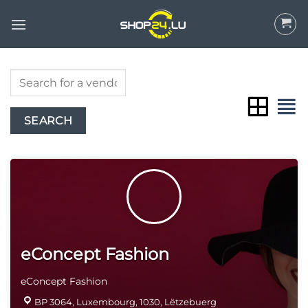
Wiessel
op
Inhalt
eConcept Fashion
eConcept Fashion
BP 3064, Luxembourg, 1030, Lëtzebuerg