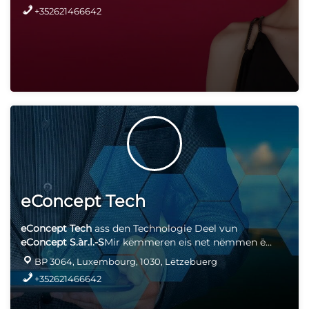
+352621466642
eConcept Tech
eConcept Tech
ass den Technologie Deel vun
eConcept S.àr.l.-S
Mir këmmeren eis net nëmmen ëm
d'Webkreatioun mee hunn och déi entspriechend
BP 3064, Luxembourg, 1030, Lëtzebuerg
Computerausrüstung. Mir sinn offiziell Partner vun
+352621466642
"
Wortmann. IT. Made in Germany
" an domat
Distributeur vun de Produkter
Terra
Produkter