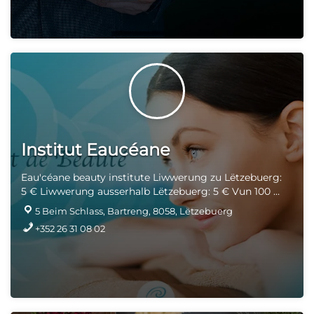
(Computer, Laptop, Tablets, Écran etc.) a Partner vun
Synology
(Späichere Provider: NAS Server, Stockage,
Iwwerwaachung etc.). Hei eng kleng Auswiel aus der
Wortmann/Terra Gamme. Wann Dir en anere Terra
Produkt wëllt, schéckt eis w.e.g. e Message:
info@econcept.lu
. Déi nei Promotiounsbrochure Terra
"
Chrëschtdag Special
" ass elo verfügbar an online
Produkter: -
Télécharger la brochure Special Noël
2023
Institut Eaucéane
Eau'céane beauty institute Liwwerung zu Lëtzebuerg:
5 € Liwwerung ausserhalb Lëtzebuerg: 5 € Vun 100 €
gratis Liwwerung
5 Beim Schlass, Bartreng, 8058, Lëtzebuerg
+352 26 31 08 02