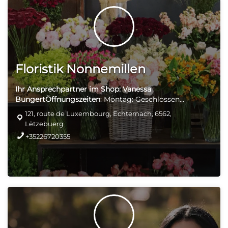
Floristik Nonnemillen
Ihr Ansprechpartner im Shop: Vanessa
Bungert
Öffnungszeiten
: Montag: Geschlossen
Dienstag-Freitag: 09: 00-18: 00 Samstag: 09: 00-16: 00
121, route de Luxembourg, Echternach, 6562,
Keine Lieferung Abholung & Bezahlung vor Ort
Lëtzebuerg
+35226720355