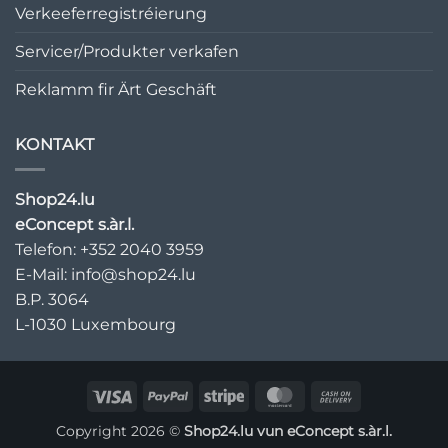
Verkeeferregistréierung
Servicer/Produkter verkafen
Reklamm fir Ärt Geschäft
KONTAKT
Shop24.lu
eConcept s.àr.l.
Telefon: +352 2040 3959
E-Mail:
info@shop24.lu
B.P. 3064
L-1030 Luxembourg
Visa
PayPal
Stripe
MasterCard
Cash
On
Copyright 2026 ©
Shop24.lu vun
eConcept s.àr.l.
Delivery