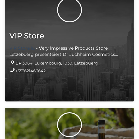
VIP Store
VIP Store.lu
-
V
ery
I
mpressive
P
roducts Store
Lëtzebuerg presentéiert Dr Juchheim Cosmetics
Produiten
BP 3064, Luxembourg, 1030, Lëtzebuerg
+352621466642