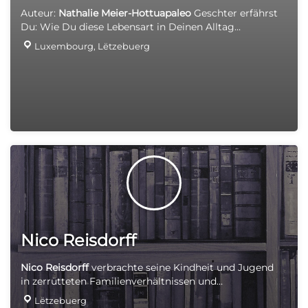
Luxemburgerin jede einzelne Textzeile ab.
Auteur:
Nathalie Meier-Hottua
paleo
Geschter erfährst
Du: Wie Du diese Lebensart in Deinen Alltag
integrieren kannst. Wie Du sie mit Deinen sozialen
Luxembourg, Lëtzebuerg
Verpflichtungen in Einklang bringen kannst. Wie Du
langfristig erfolgreich auf der Spur bleibst. Nach
bereits 21 Tagen verbessern sich bereits erste Dinge:
Gesundheit, Fitness, Kraft, Immunsystem, Schlaf,
Gewicht Versand innerhalb und außerhalb Luxemburg
5€
Nico Reisdorff
Nico Reisdorff
verbrachte seine Kindheit und Jugend
in zerrütteten Familienverhältnissen und
verschiedenen Kinderheimen. Ende der 70er Jahre
Lëtzebuerg