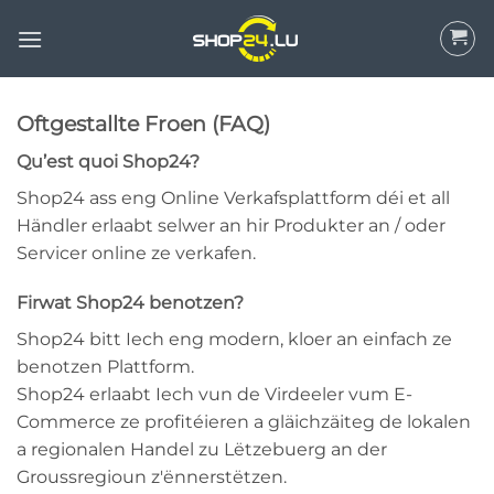
Wiessel
op
Inhalt
Oftgestallte Froen (FAQ)
Qu’est quoi Shop24?
Shop24 ass eng Online Verkafsplattform déi et all
Händler erlaabt selwer an hir Produkter an / oder
Servicer online ze verkafen.
Firwat Shop24 benotzen?
Shop24 bitt Iech eng modern, kloer an einfach ze
benotzen Plattform.
Shop24 erlaabt Iech vun de Virdeeler vum E-
Commerce ze profitéieren a gläichzäiteg de lokalen
a regionalen Handel zu Lëtzebuerg an der
Groussregioun z'ënnerstëtzen.