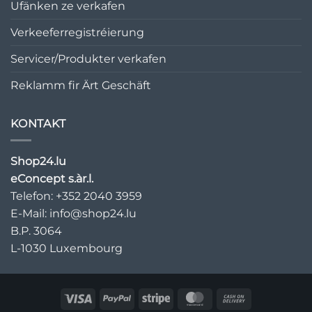
Ufänken ze verkafen
Verkeeferregistréierung
Servicer/Produkter verkafen
Reklamm fir Ärt Geschäft
KONTAKT
Shop24.lu
eConcept s.àr.l.
Telefon: +352 2040 3959
E-Mail:
info@shop24.lu
B.P. 3064
L-1030 Luxembourg
Visa
PayPal
Stripe
MasterCard
Cash