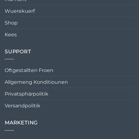
Wuerekuerf
Shop
Kees
SUPPORT
Oftgestallten Froen
Allgemeng Konditiounen
Privatsphärpolitik
Versandpolitik
MARKETING