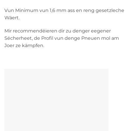
Vun Minimum vun 1,6 mm ass en reng gesetzleche
Wäert.
Mir recommendéieren dir zu denger eegener
Sécherheet, de Profil vun denge Pneuen mol am
Joer ze kämpfen.