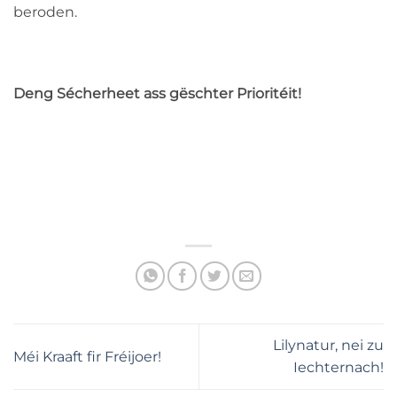
beroden.
Deng Sécherheet ass gëschter Prioritéit!
Lilynatur, nei zu
Méi Kraaft fir Fréijoer!
Iechternach!