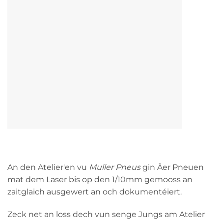
An den Atelier'en vu
Muller Pneus
gin Äer Pneuen
mat dem Laser bis op den 1/10mm gemooss an
zaitglaich ausgewert an och dokumentéiert.
Zeck net an loss dech vun senge Jungs am Atelier