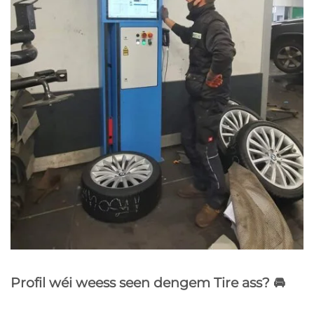
Profil wéi weess seen dengem Tire ass? 🚘