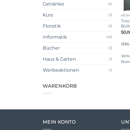
Getränke
(4)
+
Kurs
(3)
HEI
Tro
Floristik
BUN
(3)
50,
Informatik
(45)
das
Bücher
(3)
Verk
Haus & Garten
(1)
Non
Werbeaktionen
(1)
WARENKORB
MEIN KONTO
UN