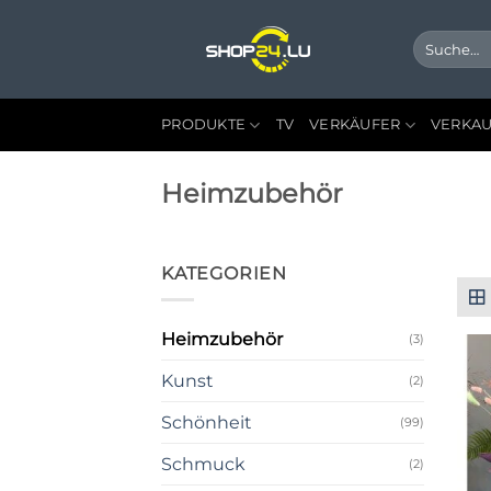
Zum
Inhalt
Suche
nach:
springen
PRODUKTE
TV
VERKÄUFER
VERKAU
Heimzubehör
KATEGORIEN
Heimzubehör
(3)
Kunst
(2)
Schönheit
(99)
Schmuck
(2)