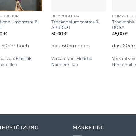
+
+
MZUBEHÖR
HEIMZUBEHÖR
HEIMZUBEH
ckenblumenstrauß-
Trockenblumenstrauß-
Trockenbl
T
APRICOT
ROSA
00
€
50,00
€
45,00
€
. 60cm hoch
das. 60cm hoch
das. 60c
auf von:
Floristik
Verkauf von:
Floristik
Verkauf von
nemillen
Nonnemillen
Nonnemill
TERSTÜTZUNG
MARKETING