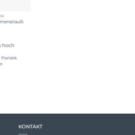
ÖR
umenstrauß-
m hoch
:
Floristik
en
KONTAKT