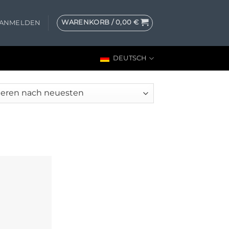
WARENKORB /
0,00
€
ANMELDEN
DEUTSCH
en