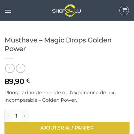
Aller
au
contenu
Musthave – Magic Drops Golden
Power
89,90
€
Plongez dans le monde de l’expérience de luxe
incomparable – Golden Power.
quantité de Musthave - Magic Drops Golden Power
AJOUTER AU PANIER