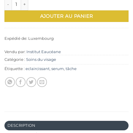
quantité de Musthave - Magic Drops Vitamin C power
AJOUTER AU PANIER
Expédié de: Luxembourg
Vendu par:
Institut Eaucéane
Catégorie :
Soins du visage
Étiquette :
eclaircissant
,
serum
,
tâche
DESCRIPTION