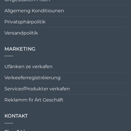
Allgemeng Konditiounen
Privatsphärpolitik
Versandpolitik
MARKETING
Ufänken ze verkafen
Verkeeferregistréierung
Servicer/Produkter verkafen
Reklamm fir Ärt Geschäft
KONTAKT