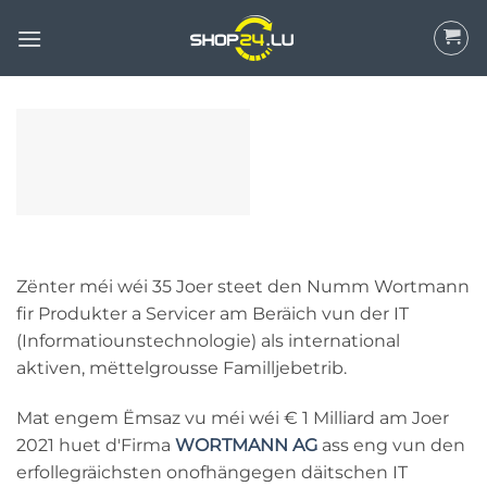
Wiessel
op
Inhalt
Zënter méi wéi 35 Joer steet den Numm Wortmann
fir Produkter a Servicer am Beräich vun der IT
(Informatiounstechnologie) als international
aktiven, mëttelgrousse Familljebetrib.
Mat engem Ëmsaz vu méi wéi € 1 Milliard am Joer
2021 huet d'Firma
WORTMANN AG
ass eng vun den
erfollegräichsten onofhängegen däitschen IT