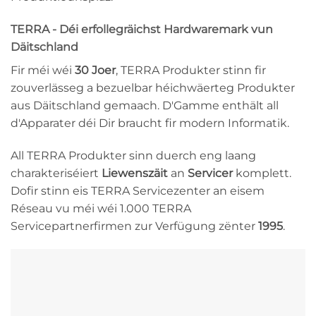
TERRA - Déi erfollegräichst Hardwaremark vun
Däitschland
Fir méi wéi
30 Joer
, TERRA Produkter stinn fir
zouverlässeg a bezuelbar héichwäerteg Produkter
aus Däitschland gemaach. D'Gamme enthält all
d'Apparater déi Dir braucht fir modern Informatik.
All TERRA Produkter sinn duerch eng laang
charakteriséiert
Liewenszäit
an
Servicer
komplett.
Dofir stinn eis TERRA Servicezenter an eisem
Réseau vu méi wéi 1.000 TERRA
Servicepartnerfirmen zur Verfügung zënter
1995
.