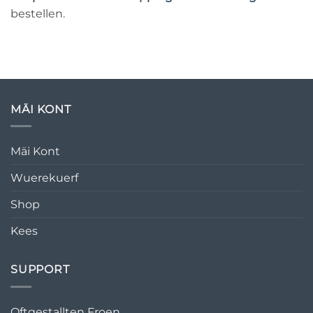
bestellen.
MÄI KONT
Mäi Kont
Wuerekuerf
Shop
Kees
SUPPORT
Oftgestallten Froen