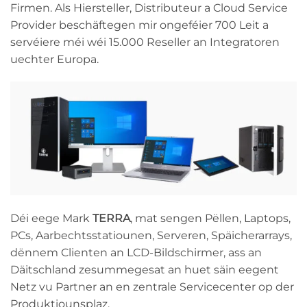
Firmen. Als Hiersteller, Distributeur a Cloud Service
Provider beschäftegen mir ongeféier 700 Leit a
servéiere méi wéi 15.000 Reseller an Integratoren
uechter Europa.
Déi eege Mark
TERRA
, mat sengen Pëllen, Laptops,
PCs, Aarbechtsstatiounen, Serveren, Späicherarrays,
dënnem Clienten an LCD-Bildschirmer, ass an
Däitschland zesummegesat an huet säin eegent
Netz vu Partner an en zentrale Servicecenter op der
Produktiounsplaz.