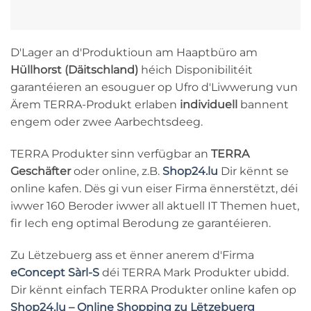
D'Lager an d'Produktioun am Haaptbüro am
Hüllhorst (Däitschland)
héich Disponibilitéit
garantéieren an esouguer op Ufro d'Liwwerung vun
Ärem TERRA-Produkt erlaben
individuell
bannent
engem oder zwee Aarbechtsdeeg.
TERRA Produkter sinn verfügbar an
TERRA
Geschäfter
oder online, z.B.
Shop24.lu
Dir kënnt se
online kafen. Dës gi vun eiser Firma ënnerstëtzt, déi
iwwer 160 Beroder iwwer all aktuell IT Themen huet,
fir Iech eng optimal Berodung ze garantéieren.
Zu Lëtzebuerg ass et ënner anerem d'Firma
eConcept Sàrl-S
déi TERRA Mark Produkter ubidd.
Dir kënnt einfach TERRA Produkter online kafen op
Shop24.lu – Online Shopping zu Lëtzebuerg