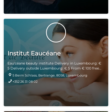
of
Synology
(Storage provider: NAS servers, storage,
surveillance etc.). Here is a small selection from the
Wortmann/Terra range. If you would like another Terra
product, please send us a message:
info@econcept.lu
.
The new promotional brochure Terra "
Christmas
Special
" is now available and online products:-
Download the Special Christmas 2023 brochure
Institut Eaucéane
Eau'céane beauty institute Delivery in Luxembourg: €
5 Delivery outside Luxembourg: € 5 From € 100 free
delivery
5 Beim Schlass, Bertrange, 8058, Luxembourg
+352 26 31 08 02