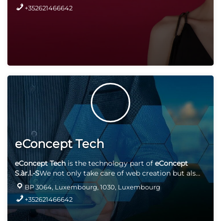
+352621466642
eConcept Tech
eConcept Tech
is the technology part of
eConcept
S.àr.l.-S
We not only take care of web creation but also
have the appropriate computer equipment. We are
BP 3064, Luxembourg, 1030, Luxembourg
official partner of "
Wortman. IT. Made in Germany
"
+352621466642
and thus distributor of the products
Terra
products
(computers, laptops, tablets, screen etc.) and partner