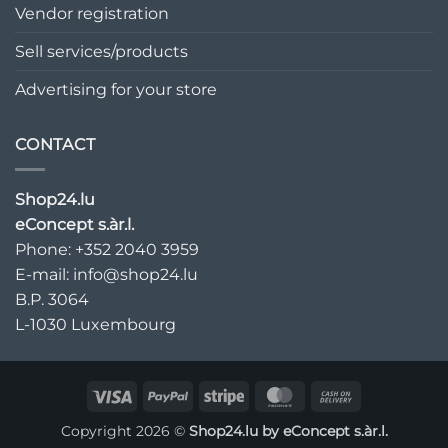
Vendor registration
Sell services/products
Advertising for your store
CONTACT
Shop24.lu
eConcept s.àr.l.
Phone: +352 2040 3959
E-mail:
info@shop24.lu
B.P. 3064
L-1030 Luxembourg
Visa
PayPal
Stripe
MasterCard
Cash
On
Copyright 2026 ©
Shop24.lu by
eConcept s.àr.l.
Delivery