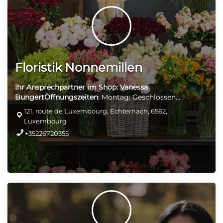
Floristik Nonnemillen
Ihr Ansprechpartner im Shop: Vanessa
Bungert
Öffnungszeiten
: Montag: Geschlossen
Dienstag-Freitag: 09: 00-18: 00 Samstag: 09: 00-16: 00
121, route de Luxembourg, Echternach, 6562,
Keine Lieferung Abholung & Bezahlung vor Ort
Luxembourg
+35226720355