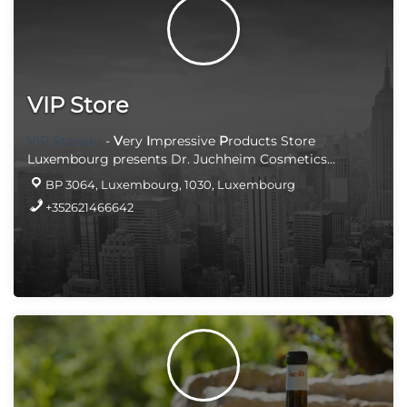
VIP Store
VIP Store.lu
-
V
ery
I
mpressive
P
roducts Store
Luxembourg presents Dr. Juchheim Cosmetics
products
BP 3064, Luxembourg, 1030, Luxembourg
+352621466642