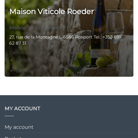
Maison Viticole Roeder
Maison Viticole Roeder
27, rue de la Montagne L-6586 Rosport Tel.: +352 691
62 87 31
Delivery in Luxembourg
Accepted payment:
Click & Collect in Shop
Digicash
Payment
Digicash: 00352 691628731 Bank transfer to:
CCPLLU LU61 1111 3242 2955 0000
MY ACCOUNT
27, rue de la Montagne, Steinheim, 6586,
Luxembourg
My account
00352691628731