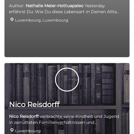
Luxemburgerin jede einzelne Textzeile ab.
Author:
Nathalie Meier-Hottua
paleo
Yesterday
erfährst Du: Wie Du diese Lebensart in Deinen Alltag
integrieren kannst. Wie Du sie mit Deinen sozialen
Luxembourg, Luxembourg
Verpflichtungen in Einklang bringen kannst. Wie Du
langfristig erfolgreich auf der Spur bleibst. Nach
bereits 21 Tagen verbessern sich bereits erste Dinge:
Gesundheit, Fitness, Kraft, Immunsystem, Schlaf,
Gewicht Versand innerhalb und außerhalb Luxemburg
5€
Nico Reisdorff
Nico Reisdorff
verbrachte seine Kindheit und Jugend
in zerrütteten Familienverhältnissen und
verschiedenen Kinderheimen. Ende der 70er Jahre
Luxembourg