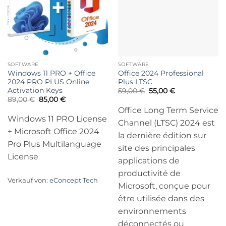
SOFTWARE
SOFTWARE
Windows 11 PRO + Office
Office 2024 Professional
2024 PRO PLUS Online
Plus LTSC
Activation Keys
Ursprünglicher
Aktueller
59,00
€
55,00
€
Preis
Preis
Ursprünglicher
Aktueller
89,00
€
85,00
€
war:
ist:
Preis
Preis
Office Long Term Service
59,00 €
55,00 €.
war:
ist:
Windows 11 PRO License
89,00 €
85,00 €.
Channel (LTSC) 2024 est
+ Microsoft Office 2024
la dernière édition sur
Pro Plus Multilanguage
site des principales
License
applications de
productivité de
Verkauf von:
eConcept Tech
Microsoft, conçue pour
être utilisée dans des
environnements
déconnectés ou