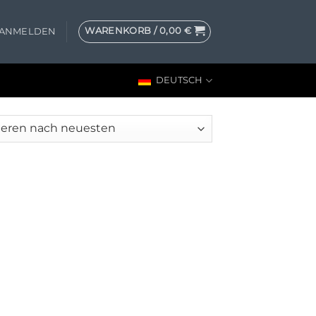
WARENKORB /
0,00
€
ANMELDEN
DEUTSCH
en