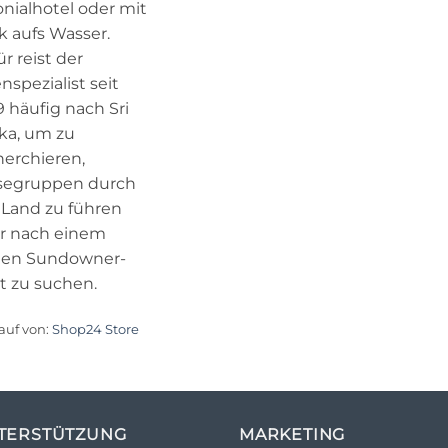
onialhotel oder mit
ck aufs Wasser.
r reist der
nspezialist seit
9 häufig nach Sri
ka, um zu
herchieren,
segruppen durch
 Land zu führen
r nach einem
en Sundowner-
t zu suchen.
auf von:
Shop24 Store
TERSTÜTZUNG
MARKETING