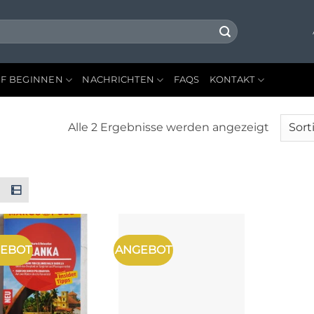
F BEGINNEN
NACHRICHTEN
FAQS
KONTAKT
Nach
Alle 2 Ergebnisse werden angezeigt
neuest
sortiert
EBOT
ANGEBOT