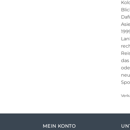
Kol
Bli
Dafü
Asie
199
Lan
rec
Rei
das
ode
neu
Spo
Verk
MEIN KONTO
UN