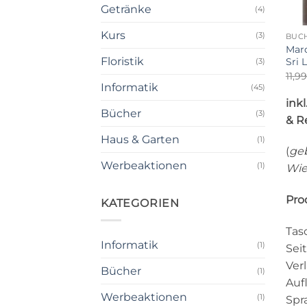
Getränke
(4)
+
Kurs
(3)
BÜC
Marc
Floristik
Sri 
(3)
11,9
Informatik
(45)
ink
Bücher
(3)
& R
Haus & Garten
(1)
(
geb
Werbeaktionen
(1)
Wi
Pro
KATEGORIEN
Tas
Informatik
(1)
Sei
Ver
Bücher
(1)
Aufl
Werbeaktionen
(1)
Spr