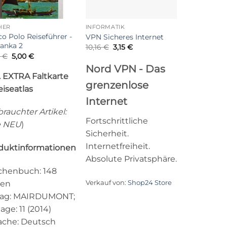
HER
INFORMATIK
o Polo Reiseführer -
VPN Sicheres Internet
Lanka 2
Ursprünglicher
Aktueller
10,16
€
3,15
€
Preis
Preis
Ursprünglicher
Aktueller
9
€
5,00
€
war:
ist:
Preis
Preis
Nord VPN - Das
10,16 €
3,15 €.
war:
ist:
l. EXTRA Faltkarte
11,99 €
5,00 €.
grenzenlose
eiseatlas
Internet
rauchter Artikel:
Fortschrittliche
e NEU
)
Sicherheit.
Internetfreiheit.
duktinformationen
Absolute Privatsphäre.
chenbuch: 148
Verkauf von:
Shop24 Store
ten
lag: MAIRDUMONT;
age: 11 (2014)
ache: Deutsch