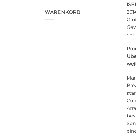
ISB
261
WARENKORB
Grö
Gewi
cm
Pro
Übe
wei
Mar
Bre
sta
Cur
Arr
bes
Son
ein