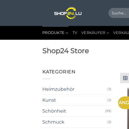
Zum
Inhalt
Suche
nach:
springen
PRODUKTE
TV
VERKÄUFER
VERKAU
Shop24 Store
KATEGORIEN
Heimzubehör
(3)
Kunst
(2)
ANG
Schönheit
(99)
Schmuck
(2)