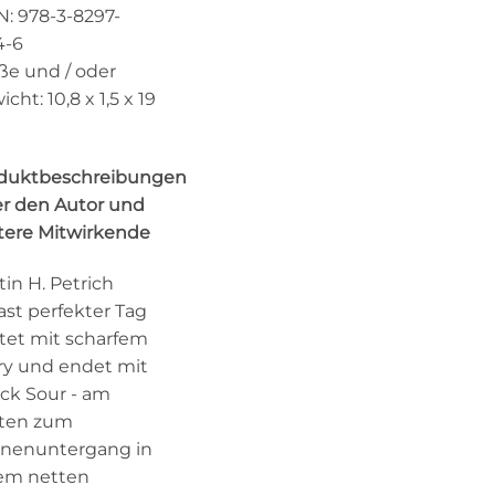
N: 978-3-8297-
4-6
ße und / oder
cht: 10,8 x 1,5 x 19
duktbeschreibungen
r den Autor und
tere Mitwirkende
tin H. Petrich
ast perfekter Tag
rtet mit scharfem
ry und endet mit
ack Sour - am
ten zum
nenuntergang in
em netten