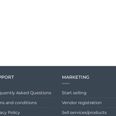
PPORT
MARKETING
quently Asked Questions
Start selling
ms and conditions
Vendor registration
acy Policy
Sell services/products