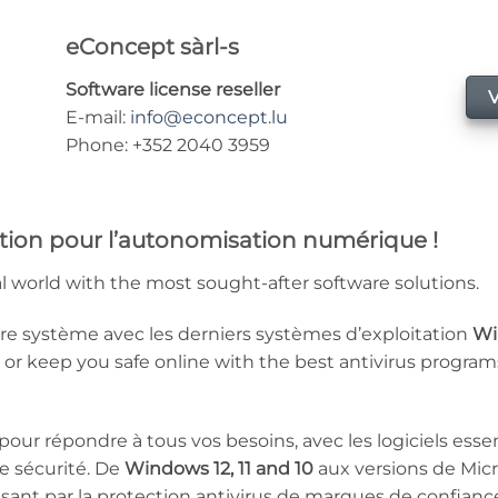
eConcept sàrl-s
Software license reseller
E-mail:
info@econcept.lu
Phone: +352 2040 3959
tion pour l’autonomisation numérique !
tal world with the most sought-after software solutions.
tre système avec les derniers systèmes d’exploitation
Wi
, or keep you safe online with the best antivirus progr
our répondre à tous vos besoins, avec les logiciels esse
re sécurité. De
Windows 12, 11 and 10
aux versions de Micr
sant par la protection antivirus de marques de confianc