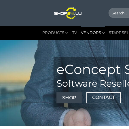
Skip
to
Search
for:
content
PRODUCTS
TV
VENDORS
START SE
eConcept 
Software Resell
CONTACT
SHOP