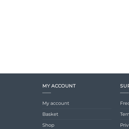
MY ACCOUNT
SU
My account
Fre
Basket
Ter
Shop
Priv