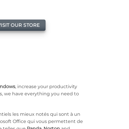
VISIT OUR STORE
ndows
, increase your productivity
ams, we have everything you need to
ntiels les mieux notés qui sont à un
osoft Office qui vous permettent de
e telles que
Panda
,
Norton
and