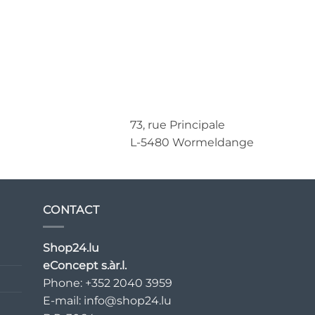
73, rue Principale
L-5480 Wormeldange
CONTACT
Shop24.lu
eConcept s.àr.l.
Phone: +352 2040 3959
E-mail:
info@shop24.lu